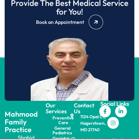
Provide The Best Medical Service
for You!
Book an Appointment
Social Links
Our
Contact
Services
Us
Mahmood
1124 Opal Ct,
Preventive
Family
Care
Hagerstown,
Practice
General
MD 21740
Pediatrics
Shahid
Geriatric